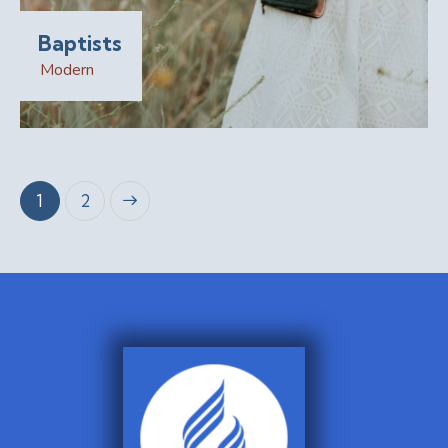
Baptists
Modern
>
1
2