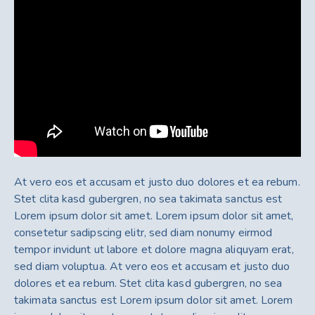
At vero eos et accusam et justo duo dolores et ea rebum.
Stet clita kasd gubergren, no sea takimata sanctus est
Lorem ipsum dolor sit amet. Lorem ipsum dolor sit amet,
consetetur sadipscing elitr, sed diam nonumy eirmod
tempor invidunt ut labore et dolore magna aliquyam erat,
sed diam voluptua. At vero eos et accusam et justo duo
dolores et ea rebum. Stet clita kasd gubergren, no sea
takimata sanctus est Lorem ipsum dolor sit amet. Lorem